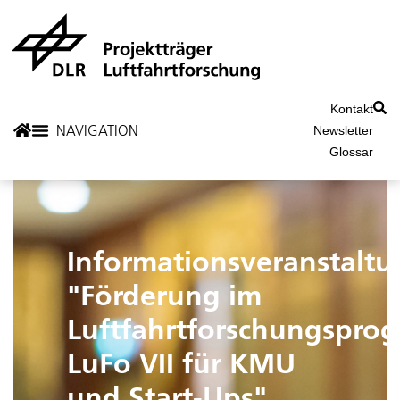
Kontakt
Newsletter
Glossar
Informationsveranstaltu
"Förderung im
Luftfahrtforschungspro
LuFo VII für KMU
und Start-Ups"