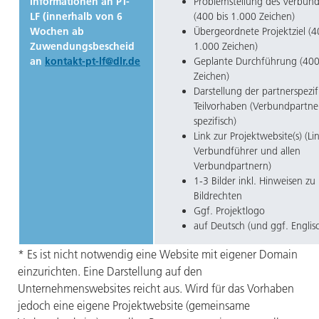
Informationen an PT-
Problemstellung des Verbun
LF (innerhalb von 6
(400 bis 1.000 Zeichen)
Wochen ab
Übergeordnete Projektziel (4
Zuwendungsbescheid
1.000 Zeichen)
an
kontakt-pt-lf@dlr.de
Geplante Durchführung (400
Zeichen)
Darstellung der partnerspezif
Teilvorhaben (Verbundpartne
spezifisch)
Link zur Projektwebsite(s) (L
Verbundführer und allen
Verbundpartnern)
1-3 Bilder inkl. Hinweisen zu
Bildrechten
Ggf. Projektlogo
auf Deutsch (und ggf. Englis
* Es ist nicht notwendig eine Website mit eigener Domain
einzurichten. Eine Darstellung auf den
Unternehmenswebsites reicht aus. Wird für das Vorhaben
jedoch eine eigene Projektwebsite (gemeinsame