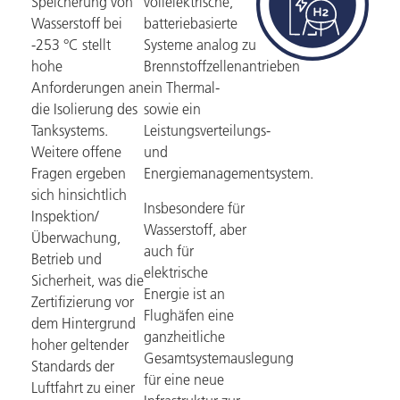
Speicherung von
vollelektrische,
Wasserstoff bei
batteriebasierte
-253 °C stellt
Systeme analog zu
hohe
Brennstoffzellenantrieben
Anforderungen an
ein Thermal-
die Isolierung des
sowie ein
Tanksystems.
Leistungsverteilungs-
Weitere offene
und
Fragen ergeben
Energiemanagementsystem.
sich hinsichtlich
Insbesondere für
Inspektion/
Wasserstoff, aber
Überwachung,
auch für
Betrieb und
elektrische
Sicherheit, was die
Energie ist an
Zertifizierung vor
Flughäfen eine
dem Hintergrund
ganzheitliche
hoher geltender
Gesamtsystemauslegung
Standards der
für eine neue
Luftfahrt zu einer