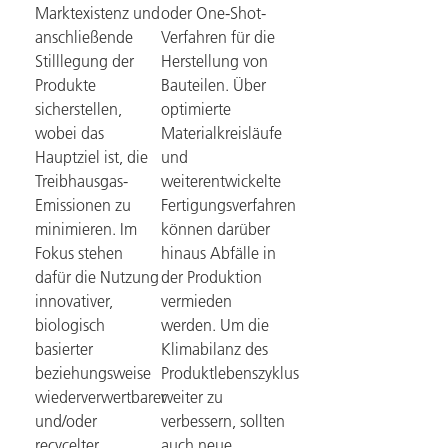
Marktexistenz und
oder One-Shot-
anschließende
Verfahren für die
Stilllegung der
Herstellung von
Produkte
Bauteilen. Über
sicherstellen,
optimierte
wobei das
Materialkreisläufe
Hauptziel ist, die
und
Treibhausgas-
weiterentwickelte
Emissionen zu
Fertigungsverfahren
minimieren. Im
können darüber
Fokus stehen
hinaus Abfälle in
dafür die Nutzung
der Produktion
innovativer,
vermieden
biologisch
werden. Um die
basierter
Klimabilanz des
beziehungsweise
Produktlebenszyklus
wiederverwertbarer
weiter zu
und/oder
verbessern, sollten
recycelter
auch neue