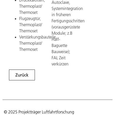
Autoclave,
Thermoplast/
Systemintegration
Thermoset
in früheren
Flugzeugtür,
Fertigungsschritten
Thermoplast/
(vorausgerüstete
Thermoset
Module; z.B
Verstärkungsbauteile,
Half-
Thermoplast/
Baguette
Thermoset
Bauweise);
FAL Zeit
verkürzen
Zurück
© 2025 Projektträger Luftfahrtforschung