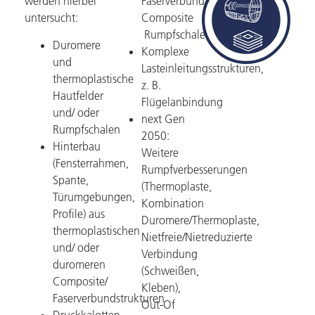
werden hierbei
Faserverbund/
untersucht:
Composite
Rumpfschalen
Duromere
Komplexe
und
Lasteinleitungsstrukturen,
thermoplastische
z. B.
Hautfelder
Flügelanbindung
und/ oder
next Gen
Rumpfschalen
2050:
Hinterbau
Weitere
(Fensterrahmen,
Rumpfverbesserungen
Spante,
(Thermoplaste,
Türumgebungen,
Kombination
Profile) aus
Duromere/Thermoplaste,
thermoplastischen
Nietfreie/Nietreduzierte
und/ oder
Verbindung
duromeren
(Schweißen,
Composite/
Kleben),
Faserverbundstrukturen
Out-Of
Druckkalotten,